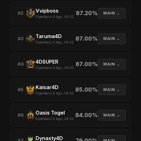
Vvipboss
87.20
%
#
2
MAIN →
Diperbarui
6 Agu, 08.02
Taruma4D
87.00
%
#
3
MAIN →
Diperbarui
6 Agu, 08.02
4DSUPER
87.00
%
#
4
MAIN →
Diperbarui
6 Agu, 08.02
Kaisar4D
85.00
%
#
5
MAIN →
Diperbarui
6 Agu, 08.02
Oasis Togel
84.00
%
#
6
MAIN →
Diperbarui
6 Agu, 08.02
Dynasty4D
79.00
%
#
7
MAIN →