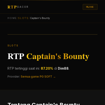
RTP
GACOR
LIVE
HOME
/
SLOTS
/
Captain's Bounty
SLOTS
RTP
Captain's Bounty
RTP tertinggi saat ini:
87.20
%
di
Dim88
.
Provider:
Semua game
PG SOFT
→
Tentang
Captain's Bounty