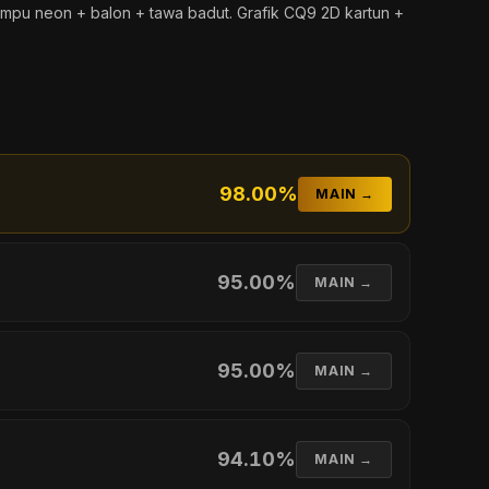
 lampu neon + balon + tawa badut. Grafik CQ9 2D kartun +
98.00
%
MAIN →
95.00
%
MAIN →
95.00
%
MAIN →
94.10
%
MAIN →