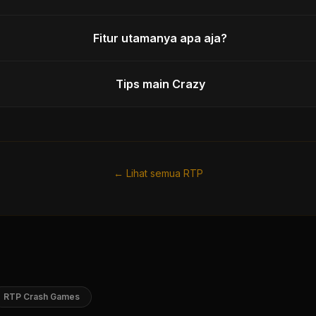
Fitur utamanya apa aja?
Tips main Crazy
← Lihat semua RTP
RTP
Crash Games