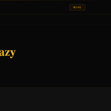
LIVE
azy