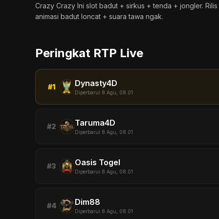
Crazy Crazy Ini slot badut + sirkus + tenda + jongler. R
animasi badut loncat + suara tawa ngak.
Peringkat RTP Live
Dynasty4D
#
1
Diperbarui
8 Agu, 08.01
Taruma4D
#
2
Diperbarui
8 Agu, 08.01
Oasis Togel
#
3
Diperbarui
8 Agu, 08.01
Dim88
#
4
Diperbarui
8 Agu, 08.01