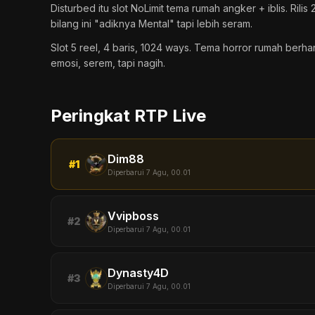
Disturbed itu slot NoLimit tema rumah angker + iblis. Ril
bilang ini "adiknya Mental" tapi lebih seram.
Slot 5 reel, 4 baris, 1024 ways. Tema horror rumah berha
emosi, serem, tapi nagih.
Peringkat RTP Live
Dim88
#
1
Diperbarui
7 Agu, 00.01
Vvipboss
#
2
Diperbarui
7 Agu, 00.01
Dynasty4D
#
3
Diperbarui
7 Agu, 00.01