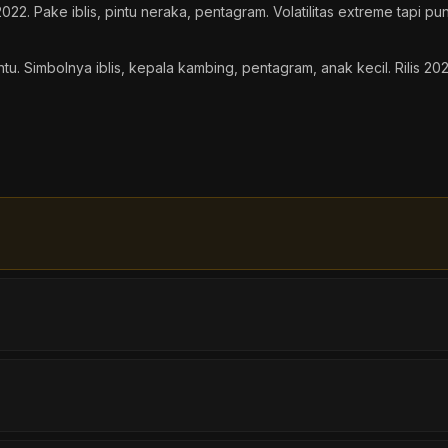
is 2022. Pake iblis, pintu neraka, pentagram. Volatilitas extreme tap
ntu. Simbolnya iblis, kepala kambing, pentagram, anak kecil. Rilis 2