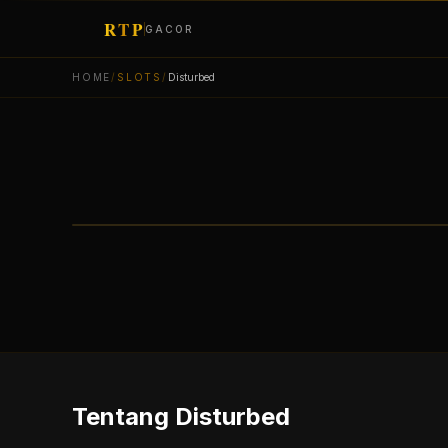
RTP
GACOR
HOME
/
SLOTS
/
Disturbed
Tentang
Disturbed