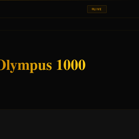
LIVE
 Olympus 1000