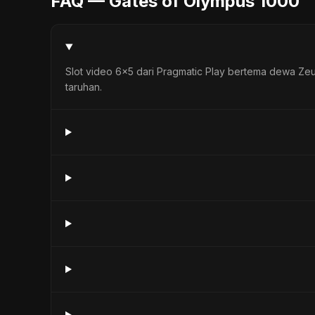
FAQ —
Gates of Olympus 1000
Slot video 6x5 dari Pragmatic Play bertema dewa Zeus 
taruhan.