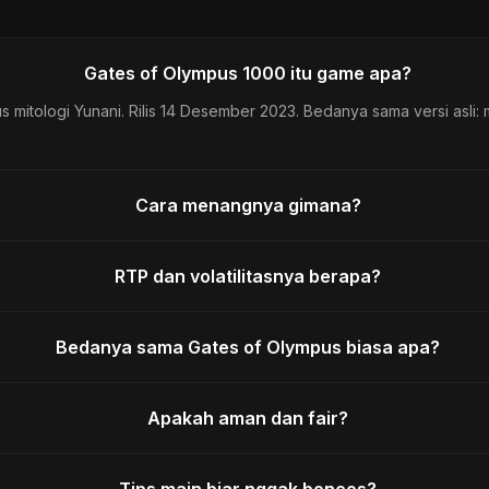
Gates of Olympus 1000 itu game apa?
mitologi Yunani. Rilis 14 Desember 2023. Bedanya sama versi asli: ma
Cara menangnya gimana?
RTP dan volatilitasnya berapa?
Bedanya sama Gates of Olympus biasa apa?
Apakah aman dan fair?