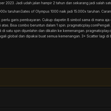
er 2023. Jadi udah jalan hampir 2 tahun dan sekarang jadi salah satu
.000x taruhan.Gates of Olympus 1000 naik jadi 15.000x taruhan. Cara
ak perlu garis pembayaran. Cukup dapetin 8 simbol sama di mana aja
 atas. Bisa combo beruntun dalam 1 spin. pragmaticplay.comPengali 
di satu spin dijumlahin dan dikaliin ke kemenangan. pragmaticplay.c
gali global dan dipakai buat semua kemenangan. 3+ Scatter lagi di 