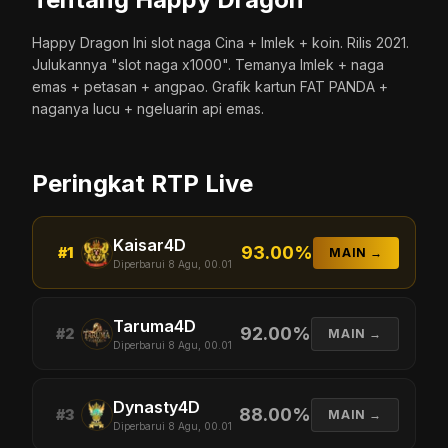
Happy Dragon Ini slot naga Cina + Imlek + koin. Rilis 2021.
Julukannya "slot naga x1000". Temanya Imlek + naga
emas + petasan + angpao. Grafik kartun FAT PANDA +
naganya lucu + ngeluarin api emas.
Peringkat RTP Live
Kaisar4D
93.00
%
#
1
MAIN →
Diperbarui
8 Agu, 00.01
Taruma4D
92.00
%
#
2
MAIN →
Diperbarui
8 Agu, 00.01
Dynasty4D
88.00
%
#
3
MAIN →
Diperbarui
8 Agu, 00.01