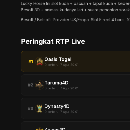
Lucky Horse Ini slot kuda + pacuan + tapal kuda + keber
Besoft 3D + animasi kudanya lari + suara penonton sorak
Besoft / Betsoft. Provider US/Eropa. Slot 5 reel 4 baris, 
Peringkat RTP Live
Oasis Togel
#
1
Diperbarui
7 Agu, 20.01
Taruma4D
#
2
Diperbarui
7 Agu, 20.01
Dynasty4D
#
3
Diperbarui
7 Agu, 20.01
Kaisar4D