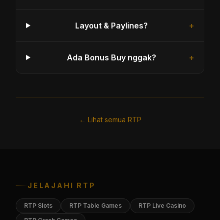
Layout & Paylines?
+
Ada Bonus Buy nggak?
+
← Lihat semua RTP
JELAJAHI RTP
RTP
Slots
RTP
Table Games
RTP
Live Casino