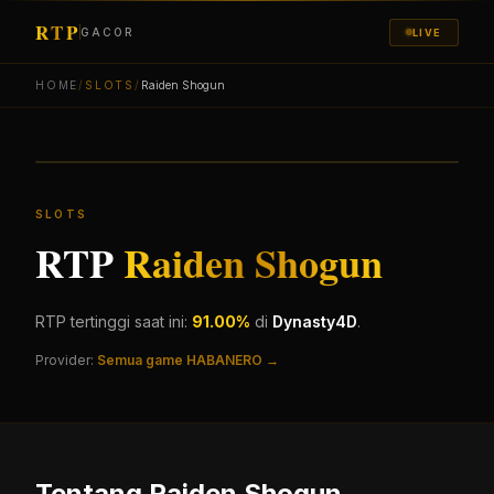
RTP
GACOR
LIVE
HOME
/
SLOTS
/
Raiden Shogun
SLOTS
RTP
Raiden Shogun
RTP tertinggi saat ini:
91.00
%
di
Dynasty4D
.
Provider:
Semua game
HABANERO
→
Tentang
Raiden Shogun