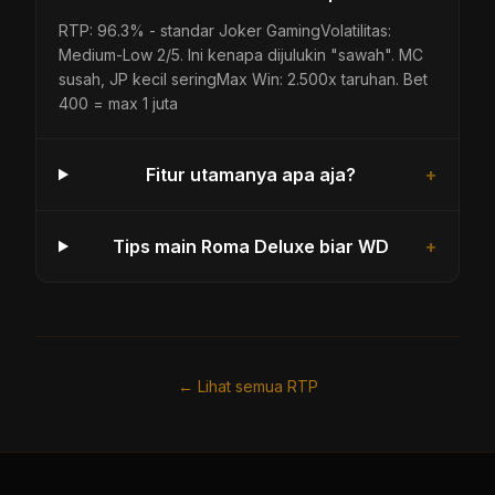
RTP: 96.3% - standar Joker GamingVolatilitas:
Medium-Low 2/5. Ini kenapa dijulukin "sawah". MC
susah, JP kecil seringMax Win: 2.500x taruhan. Bet
400 = max 1 juta
Fitur utamanya apa aja?
+
Tips main Roma Deluxe biar WD
+
← Lihat semua RTP