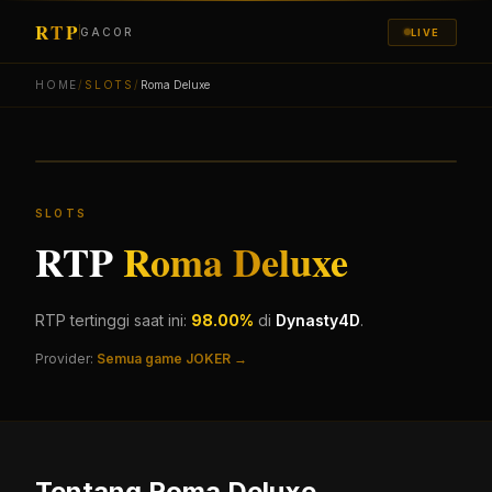
RTP
GACOR
LIVE
HOME
/
SLOTS
/
Roma Deluxe
SLOTS
RTP
Roma Deluxe
RTP tertinggi saat ini:
98.00
%
di
Dynasty4D
.
Provider:
Semua game
JOKER
→
Tentang
Roma Deluxe