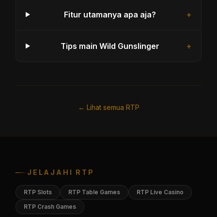
Fitur utamanya apa aja?
+
Tips main Wild Gunslinger
+
← Lihat semua RTP
JELAJAHI RTP
RTP
Slots
RTP
Table Games
RTP
Live Casino
RTP
Crash Games