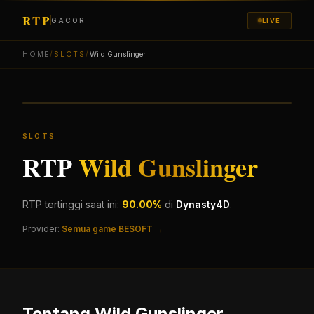
RTP
GACOR
LIVE
HOME
/
SLOTS
/
Wild Gunslinger
SLOTS
RTP
Wild Gunslinger
RTP tertinggi saat ini:
90.00
%
di
Dynasty4D
.
Provider:
Semua game
BESOFT
→
Tentang
Wild Gunslinger