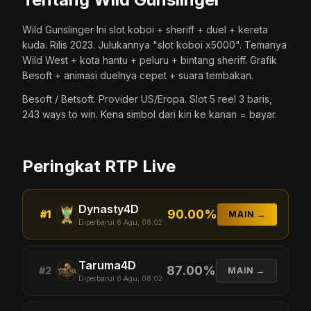
Wild Gunslinger Ini slot koboi + sheriff + duel + kereta
kuda. Rilis 2023. Julukannya "slot koboi x5000". Temanya
Wild West + kota hantu + peluru + bintang sheriff. Grafik
Besoft + animasi duelnya cepet + suara tembakan.
Besoft / Betsoft. Provider US/Eropa. Slot 5 reel 3 baris,
243 ways to win. Kena simbol dari kiri ke kanan = bayar.
Peringkat RTP Live
Dynasty4D
90.00
%
#
1
MAIN →
Diperbarui
6 Agu, 08.02
Taruma4D
87.00
%
#
2
MAIN →
Diperbarui
6 Agu, 08.02